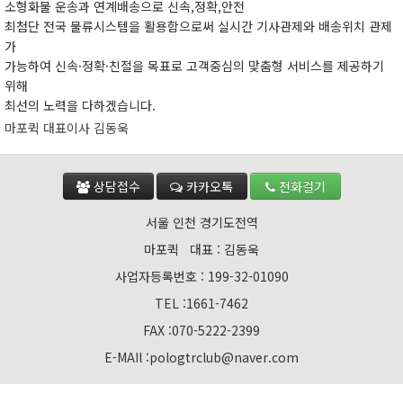
소형화물 운송과 연계배송으로 신속,정확,안전
최첨단 전국 물류시스템을 활용함으로써 실시간 기사관제와 배송위치 관제
가
가능하여 신속·정확·친절을 목표로 고객중심의 맞춤형 서비스를 제공하기
위해
최선의 노력을 다하겠습니다.
마포퀵 대표이사 김동욱
상담접수
카카오톡
전화걸기
서울 인천 경기도전역
마포퀵 대표 : 김동욱
사업자등록번호 : 199-32-01090
TEL :1661-7462
FAX :070-5222-2399
E-MAIl :pologtrclub@naver.com